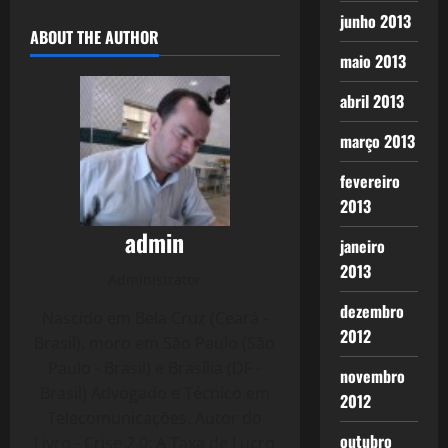
junho 2013
ABOUT THE AUTHOR
maio 2013
abril 2013
março 2013
fevereiro
2013
admin
janeiro
2013
Administrator
dezembro
Nascido em Bela Cruz (Ceará -
2012
Brasil), moro em São Paulo (São
Paulo - Brasil) e Brasília (DF -
novembro
Brasil) Advogado e Técnico em
2012
Telecomunicações. Autor do
outubro
Livro - Crise 2.0: A Taxa de Lucro