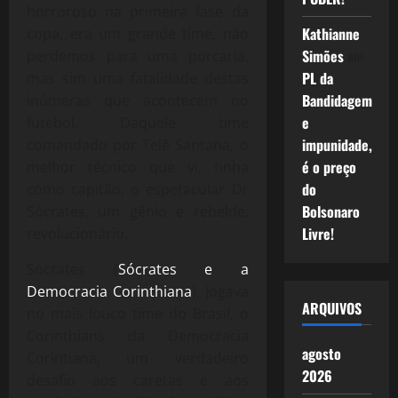
horroroso na primeira fase da
Kathianne
copa, era um grande time, não
Simões
em
perdemos para uma porcaria,
PL da
mas sim uma fatalidade destas
Bandidagem
inúmeras que acontecem no
e
futebol. Daquele time
impunidade,
comandado por Telê Santana, o
é o preço
melhor técnico que vi, tinha
do
como capitão, o espetacular Dr
Bolsonaro
Sócrates, um gênio e rebelde,
Livre!
revolucionário.
Sócrates (
Sócrates e a
Democracia Corinthiana
), jogava
ARQUIVOS
no mais louco time do Brasil, o
Corinthians da Democracia
agosto
Corintiana, um verdadeiro
2026
desafio aos caretas e aos