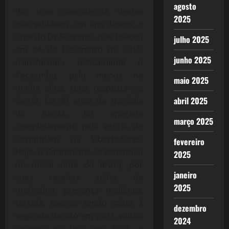
agosto
Por uma coincidência, destas
2025
inacreditáveis, um ano depois, o
time do Dr Sócrates, que faleceu
julho 2025
em 04 de Dezembro de 2011,
junho 2025
transformou miticamente o
Pacaembu, pelo menos na
maio 2025
minha alma, uma resposta ao
abril 2025
Sarriá. Os 30 anos da tragédia
do Sarriá, foi apagada
março 2025
completamente pela vitória do
Corinthians na Libertadores.
fevereiro
Hoje, o Corinthians se constituiu
2025
no maior time do Brasil, por
janeiro
suas receitas ações de
2025
marketing, presença midiática,
torcida. Mesmo tendo caído à
dezembro
segunda divisão em 2007, voltou
2024
jogando na bola em 2008, o