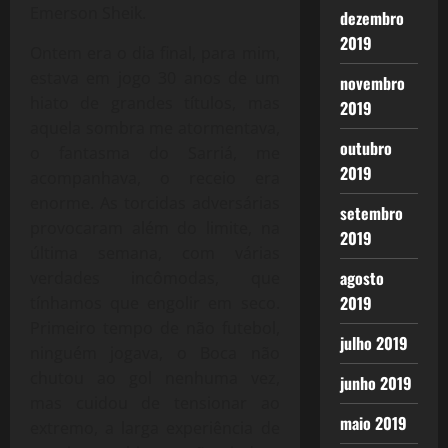
Emerson Sheik.
dezembro
2019
Ontem era o dia final, para mim,
estava em jogo 30 anos de um
novembro
hiato de grandes títulos, mas
2019
aquela sombra me atormentava,
outubro
o fantasma do Sarriá, me
2019
acompanhava, o receio era
enorme. As torcidas adversárias
setembro
provocaram além do limite, na
2019
última semana, com várias
agosto
verdades incômodas, que
2019
tínhamos que engolir em seco.
Primeiro tempo de não futebol,
julho 2019
ninguém jogava, o Boca não
chutou ao gol nenhuma vez,
junho 2019
mas cuidou de tensionar ao
maio 2019
extremo, a larga experiência de