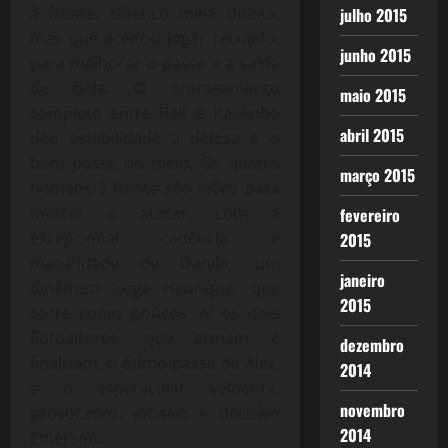
à frente, clássico meia direita,
julho 2015
mas que aceitou jogar recuado,
junho 2015
para melhorar o passe e a saída
de bola. O entrosamento
maio 2015
completo entre Ralf e Paulinho
abril 2015
deu estabilidade a defesa e o
bom passe no meio. Os quatro
março 2015
homens à frente são leões para
marcar e atacar, com a
fevereiro
excepcional cadência e
2015
maturidade de Danilo, um
janeiro
dinâmico Jorge Henrique, que
2015
corre como poucos. Aí os dois
flutuadores, que armam e
dezembro
finalizam, o ótimo passe de Alex,
2014
e o espetacular velocista,
novembro
provocador, incisivo e decisivo
2014
Emerson.