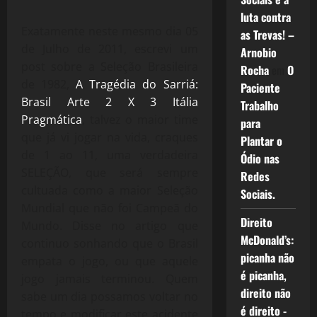
luta contra
Exatamente neste mesmo dia 05
as Trevas! –
de Julho de 2011, escrevi um
Arnobio
post sobre a Seleção Brasileira
Rocha
em
O
de 1982,
A Tragédia do Sarriá:
Paciente
Brasil Arte 2 X 3 Itália
Trabalho
Pragmática
, talvez o maior time
para
que já vi jogar na vida, craques
Plantar o
de 1 ao 11, uma verdadeira
Ódio nas
SELEÇÃO, que será sempre
Redes
cultuada como a maior Seleção
Sociais.
Mundial que não foi Campeã do
Direito
Mundo. Disse no artigo que
McDonald’s:
continuo sonhando que o Brasil
picanha não
empata o jogo, ou que aquele
é picanha,
jogo jamais terminou. Quem
direito não
sabe um dia possamos voltar no
é direito -
tempo e modificar este acidente