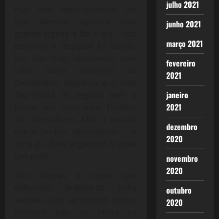
julho 2021
mas sem oportunidades, até
que Neymar apronta uma
junho 2021
grande jogada e faz o gol. Tudo
março 2021
perdido? a resposta foi Danilo,
um dos mais experiente, com
fevereiro
uma calma incomum ao
2021
Corinthians, empatou e o time
janeiro
deu conta de segurar bem o
2021
placar, um novo feito: Finalista
da Libertadores. Mas o desafio
dezembro
era o Senhor Libertadores – o
2020
Boca Jr – time argentino 6 vezes
campeão.
novembro
2020
Nas últimas 4 vezes que
enfrentou brasileiros tinha
outubro
vencido. Um verdadeiro terror.
2020
Primeiro jogo na mítica La