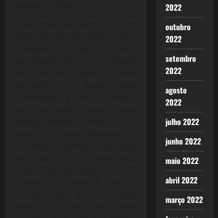
qualquer certeza.
2022
Uma eliminação prematura, com
outubro
falhas incríveis do goleiro titular
2022
à véspera do jogo da oitavas,
setembro
que desde 2000, o Corinthians
2022
não passava, ligou o sinal
vermelho. Tite reuniu seus
agosto
comandados e trocou o goleiro,
2022
pelo segundo reserva, uma
julho 2022
aposta completa. Emelec era o
adversário, que eliminara o
junho 2022
Flamengo na primeira fase numa
arrancada sensacional,
maio 2022
prenunciava um desastre. Era o
abril 2022
Emelec X É “meleca”( Nós). O
primeiro jogo 0 x 0, Cássio
março 2022
fechou o gol. Muito nervosismo