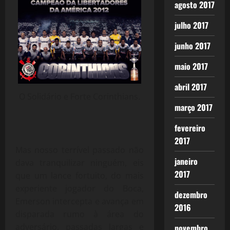
agosto 2017
julho 2017
junho 2017
maio 2017
abril 2017
O Solidário e Forte Corinthians.
março 2017
fevereiro
2017
Mas nosso terrível passado não
janeiro
dava tranquilizar ninguém, eis
2017
que um lance fortuito, do mais
experiente jogador do Boca,
dezembro
Emerson intercepta e avança em
2016
disparada rumo à área do
adversário, passadas largas e
novembro