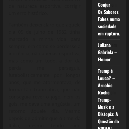
Conjur
em
da natureza esportiva, corrigir
Os Sabores
um erro histórico.
Fakes numa
Também deixei claro que aquele
sociedade
dia 05 de julho de 1982 tinha
em ruptura.
marcado a minha vida para
Juliana
em
sempre, era como se perdesse a
Gabriela –
inocência, não apenas esportiva,
Elomar
mas como um todo, a dor da
perda, me perseguiu
Trump é
futebolisticamente por longos
Louco? –
anos, que me atormentava, de
Arnobio
forma tão traumática, que não
Rocha
em
conseguia rever o jogo, nem os
Trump-
gols, me dava uma angústia, um
Musk e a
retorno àquele dia. Mesmo
Distopia: A
depois de admitir que o time da
Questão do
Itália, mesmo tendo sido
PODER!