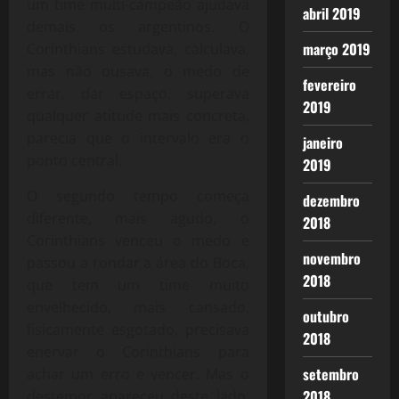
um time multi-campeão ajudava
abril 2019
demais os argentinos. O
março 2019
Corinthians estudava, calculava,
mas não ousava, o medo de
fevereiro
errar, dar espaço, superava
2019
qualquer atitude mais concreta,
parecia que o intervalo era o
janeiro
ponto central.
2019
O segundo tempo começa
dezembro
diferente, mais agudo, o
2018
Corinthians venceu o medo e
novembro
passou a rondar a área do Boca,
2018
que tem um time muito
envelhecido, mais cansado,
outubro
fisicamente esgotado, precisava
2018
enervar o Corinthians para
setembro
achar um erro e vencer. Mas o
2018
destemor apareceu deste lado,