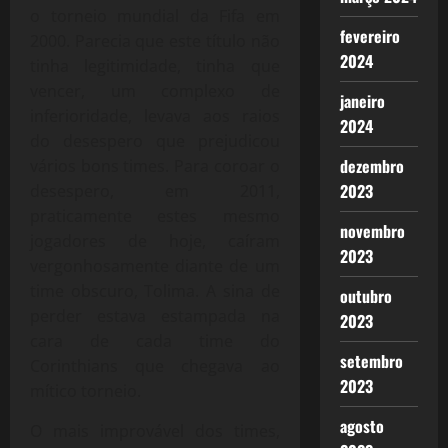
o torneio mundial da Fifa em
fevereiro
2000. Parecia que este título não
2024
tinha legitimidade, tinha que
vencer, um complexo de
janeiro
inferioridade, levava aos raios
2024
do desespero que prejudicou
dezembro
vários bons times. Para coroar o
2023
desespero, em 2011,
praticamente estes mesmo
novembro
jogadores de hoje, caíram
2023
vergonhosamente diante de um
time obscuro, Tolima. A sina de
outubro
perder estava estampada na
2023
cara de cada time do
setembro
Corinthians que chegava ao
2023
mítico torneio.
agosto
O mais improvável dos times,