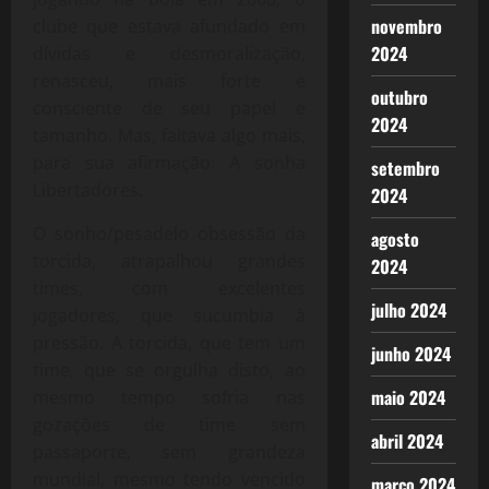
novembro
clube que estava afundado em
2024
dívidas e desmoralização,
renasceu, mais forte e
outubro
consciente de seu papel e
2024
tamanho. Mas, faltava algo mais,
para sua afirmação: A sonha
setembro
Libertadores.
2024
O sonho/pesadelo obsessão da
agosto
torcida, atrapalhou grandes
2024
times, com excelentes
julho 2024
jogadores, que sucumbia à
pressão. A torcida, que tem um
junho 2024
time, que se orgulha disto, ao
maio 2024
mesmo tempo sofria nas
gozações de time sem
abril 2024
passaporte, sem grandeza
mundial, mesmo tendo vencido
março 2024