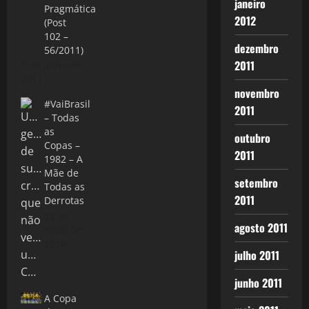
janeiro
Pragmática
2012
(Post
102 –
dezembro
56/2011)
2011
5 de julho de
2011
novembro
#VaiBrasil
2011
– Todas
as
outubro
Copas –
2011
1982 – A
Mãe de
setembro
Todas as
2011
Derrotas
22 de
agosto 2011
maio de
2014
julho 2011
junho 2011
A Copa