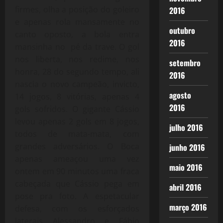
firmes, olha a posição do goleiro
2016
e apenas rola mansamente no
outubro
canto oposto, a bola entra
2016
mansinha no pé da trave. O gol
nos liberta, nos redime, nos
setembro
honra, 28 do segundo tempo, ali
2016
nascia o novo campeão, invicto,
agosto
14 jogos, 8 vitórias, apenas 4
2016
gols sofridos. O gigante Cássio
levou apenas 2 gols em 8 jogos,
julho 2016
todos de mata-mata, com
grandes adversários. O Boca
junho 2016
apenas ameaçou uma vez
maio 2016
ontem em 90 minutos uma fraca
cabeçada que Cássio pega em
abril 2016
pose pra foto. A espetacular
março 2016
defesa, com os esforçados
laterais Alessandro e Fábio