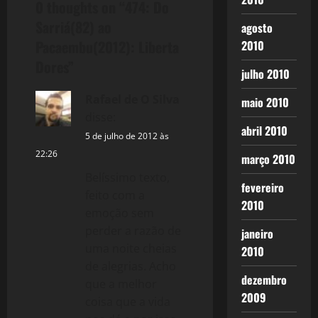
a
0 thoughts on “
474: Do
Sarriá(82) ao
agosto
v
Pacaembu(2012): Liberta
2010
i
Dores
”
julho 2010
g
Rafael de O Silva
maio 2010
disse:
a
abril 2010
5 de julho de 2012 às
t
22:26
março 2010
Belíssimo texto,
i
fevereiro
feito com a
2010
o
emoção sem
perder a razão de
janeiro
n
uma noite cheias
2010
de alegrias. Acho
dezembro
que a melhor
2009
coisa que a vida