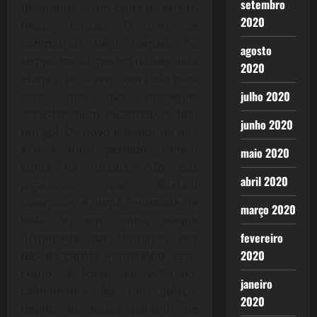
setembro
Bombonera. Um clima de terror,
2020
medo, tensão. O time se
comportou bem demais no
agosto
tempo inicial, porém na segunda
2020
etapa o Boca veio com tudo para
julho 2020
cima, mas não conseguia
assustar, num escanteio, achou
junho 2020
um gol. De novo o temor de que
estava tudo perdido, tomou
maio 2020
conta da torcida, não dos
abril 2020
jogadores, que ficaram
tranquilos e numa retomada de
março 2020
bola, fez um contra ataque
fevereiro
fulminante que terminou nos
2020
pés do garoto Romarinho, este,
como se fosse um veterano,
janeiro
calmamente fez um golaço,
2020
depois de passe perfeito de