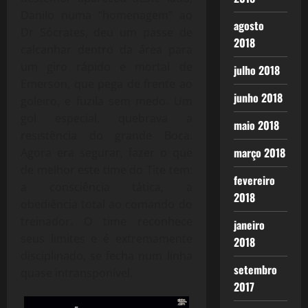
Danilo numa “homenagem” ao
agosto
Dr Sócrates, deu um passe de
2018
calcanhar dentro da área para
um giro rápido e mortal de
julho 2018
Emerson, que pega de frente ao
junho 2018
goleiro, e fuzila sem medo. Um
gol especial, quebrava a
maio 2018
resistência do grande Boca.
março 2018
Agora era segurar, fazer o que
de melhor este time do Tite tem:
fevereiro
a consciência tática, a
2018
obediência total ao comando do
treinador. O time reconhece
janeiro
seus limites e é extremamente
2018
disciplinado, se fecha num linha
setembro
quase intransponível.
2017