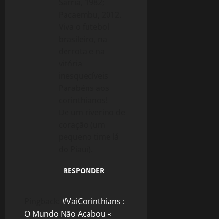
Sarriá, 1982;
Pacaembu, 2012.
Viva o futebol
brasileiro, na
derrota e na
vitória
inesquecíveis.
Parabéns aos
corinthianos!
De um riverino de
coração (um
pequeno time lá
do Piauí).
RESPONDER
Pingback:
#VaiCorinthians :
O Mundo Não Acabou «