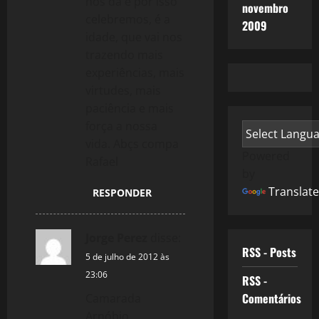
nos dá e por isso
novembro
celebremos, é a
2009
idade, que vai nos
trazendo mais
experiências, mais
virtudes, mais
paciência e mais
força a nossa
vida. Abçs compa
Powered
Rafael
by
Translate
RESPONDER
Jorge Perez
disse:
RSS - Posts
5 de julho de 2012 às
23:06
RSS -
Comentários
Camarada
Arnóbio,