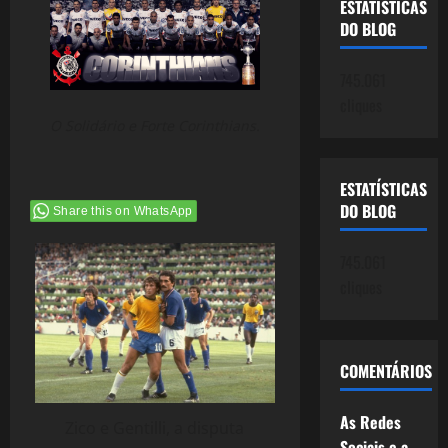
ESTATÍSTICAS
DO BLOG
745.061
cliques
O Solidário e Forte Corinthians.
ESTATÍSTICAS
DO BLOG
Share this on WhatsApp
745.061
cliques
COMENTÁRIOS
As Redes
Zico e Gentilli, a disputa
Sociais e a