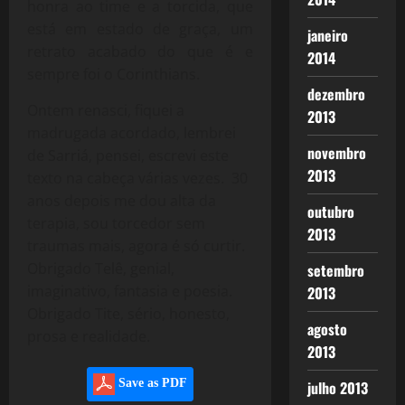
honra ao time e a torcida, que
está em estado de graça, um
janeiro
retrato acabado do que é e
2014
sempre foi o Corinthians.
dezembro
Ontem renasci, fiquei a
2013
madrugada acordado, lembrei
novembro
de Sarriá, pensei, escrevi este
2013
texto na cabeça várias vezes. 30
anos depois me dou alta da
outubro
terapia, sou torcedor sem
2013
traumas mais, agora é só curtir.
Obrigado Telê, genial,
setembro
imaginativo, fantasia e poesia.
2013
Obrigado Tite, sério, honesto,
agosto
prosa e realidade.
2013
Save as PDF
julho 2013