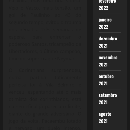
fevereiro
na volta, mas uma boa vitória.
2022
Veio o Vasco, mais tensão, um
gol de Paulinho ao 43 do
janeiro
segundo tempo, evitou o trauma
2022
dos pênaltis. Três semanas de
espera, para enfrentar o
dezembro
poderoso Santos, tricampeão da
2021
Libertadores, o último campeão,
novembro
time do super craque Neymar.
2021
O Corinthians surpreendeu,
outubro
numa partida taticamente
2021
perfeita foi à Vila Belmiro e
venceu, espantando até o mais
setembro
otimista dos corinthianos, está
2021
na semi-final já parecia o limite,
agosto
diante do grande adversário. O
2021
jogo da volta, Pacaembu lotado
e nervoso, um duelo intenso,