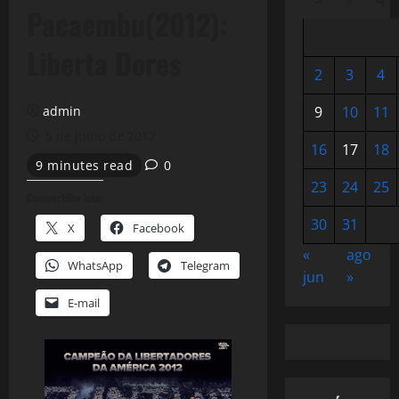
Pacaembu(2012):
Liberta Dores
2
3
4
admin
9
10
11
5 de julho de 2012
16
17
18
9 minutes read
0
23
24
25
Compartilhe isso:
30
31
X
Facebook
«
ago
WhatsApp
Telegram
jun
»
E-mail