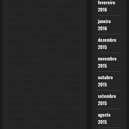
fevereiro
Santos, raçudos conscientes
2016
demais de suas funções. Um
miolo de zaga de respeito o
janeiro
experiente Chicão, o segundo
2016
maior zagueiro-artilheiro da
dezembro
história do Corinthians, que tem
2015
ao lado um craque, Leandro
Cástan, um monstro, de técnica,
novembro
seriedade e raça.
2015
Um meio de campo formado
outubro
pela melhor dupla de volantes
2015
do Brasil, um incansável
setembro
marcador, Ralf, ao lado do maior
2015
craque do time Paulinho, um
motor de defesa e chegada ao
agosto
ataque, um cara que aprendeu
2015
muito a marcar e a chegar firme