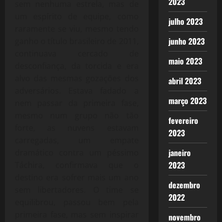
2023
sem nenhuma estrela, mas de
um espírito de equipe, como
julho 2023
raramente se viu, mesmo tendo
junho 2023
ganho o título brasileiro de 2011,
continuava cercado de
maio 2023
desconfiança, da torcida e era
alvo das mesmas gozações dos
abril 2023
adversários. Estava fadado a
março 2023
nem passar da primeira fase,
mesmo num grupo não tão
fevereiro
forte, as nuvens estavam
2023
carregadas, um empate
janeiro
dramático contra um péssimo
2023
Táchira, confirmava que o
destino era sofrer mais um ano
dezembro
sem libertadores. O time se
2022
equilibrou, passou bem pela
primeira fase, mas sem inspirar
novembro