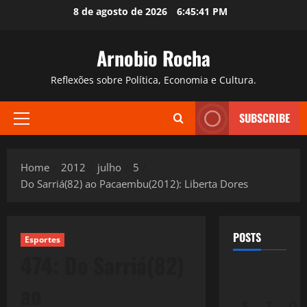
Skip
8 de agosto de 2026
6:45:42 PM
to
content
Arnobio Rocha
Reflexões sobre Política, Economia e Cultura.
SUBSCRIBE
Primary
Menu
Home
2012
julho
5
Do Sarriá(82) ao Pacaembu(2012): Liberta Dores
POSTS
Esportes
474: Do Sarriá(82)
ao
S
T
Q