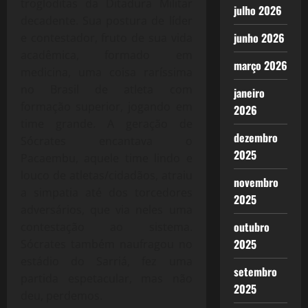
trogloditas da Ditadura Militar
julho 2026
decadente. Sua postura de líder
junho 2026
e contestador, fruto de sua vida
acadêmica, formado em
março 2026
medicina, uma coisa raríssima
no Brasil de atleta com
janeiro
formação superior, jogando em
2026
time grande. A geração de
dezembro
Sócrates encantava o
2025
Pacaembu, aquele time lindo e
louco de atletas/cidadãos, atraiu
novembro
a simpatia até dos torcedores
2025
adversários, que via neles uma
outubro
contestação ao sistema.
2025
Sócrates também naufragou no
estádio do Sarriá, fez uma
setembro
partida espetacular, mas não
2025
deu, perdemos.