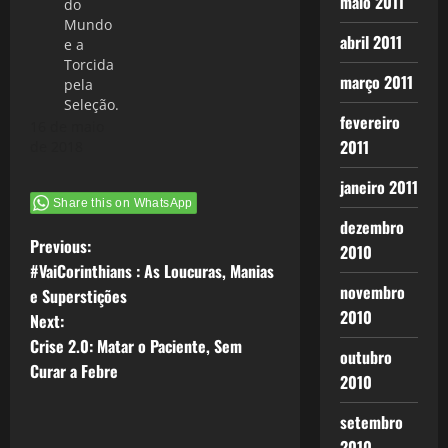
maio 2011
do
Mundo
abril 2011
e a
Torcida
março 2011
pela
Seleção.
fevereiro
16 de maio
2011
de 2018
janeiro 2011
Share this on WhatsApp
dezembro
P
Previous:
2010
#VaiCorinthians : As Loucuras, Manias
o
novembro
e Superstições
2010
Next:
s
Crise 2.0: Matar o Paciente, Sem
outubro
t
Curar a Febre
2010
n
setembro
2010