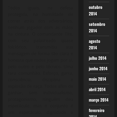
outubro
Todos iguais, na defesa
2014
protegida, na humildade de
correr atrás dos adversários,
setembro
nenhum jogador com as mãos
2014
na cintura. O comandante Tite,
com seu palavreado quase
agosto
folclórico, transmitiu sua
2014
mensagem de forma tão clara e
julho 2014
honesta que todos jogam por si,
pelo outro e pelo técnico. Uma
junho 2014
rara comunhão. Esforço, garra,
maio 2014
consciência, disciplina e
explosão de raça. Todos afim de
abril 2014
ganhar, sem individualismo,
protagonismo, ninguém deu
março 2014
espetáculo, mas o conjunto é
fevereiro
um espetáculo, dignidade e
2014