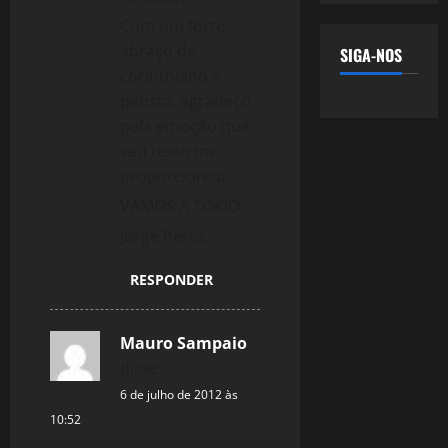
Com um forte
abraço de
SIGA-NOS
corinthiano e
petista, agradeço
pela emoção que
seu texto me
proporcionou.
VAMOS A TÓKIO.
Jorge Perez
RESPONDER
Mauro Sampaio
disse:
6 de julho de 2012 às
10:52