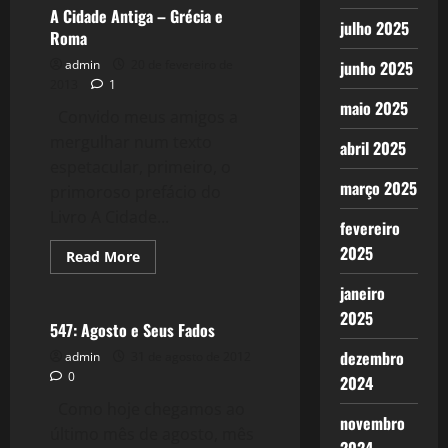
A Cidade Antiga – Grécia e
julho 2025
Roma
admin
20 de fevereiro de
junho 2025
2013
1
maio 2025
Convido meus amigos a
mergulhar num texto
abril 2025
espetacular, primeiro, o
março 2025
primoroso prefácio do
Livro A Cidade...
fevereiro
2025
Read
Read More
more
Reflexões
about
janeiro
A
Cidade
2025
Antiga
547: Agosto e Seus Fados
–
Grécia
dezembro
admin
31 de agosto de 2012
e
0
2024
Roma
Como hoje chegamos ao
novembro
último mês de agosto, mês