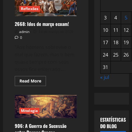
Reflexões
3
4
5
2668: Idos de março ecoam!
10
11
12
admin
14 de março de 2026
0
17
18
19
“Aos homens sobrevive o
mal que fazem, mas o bem
24
25
26
quase sempre com seus
31
ossos fica enterrado....
« jul
Read
Read More
more
about
2668:
Idos
de
março
ecoam!
Mitologia
ESTATÍSTICAS
906: A Guerra de Sucessão
DO BLOG