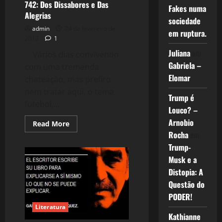
e
742: Dos Dissabores e Das
Fakes numa
Sabores
Alegrias
dos
sociedade
Livros
admin
24 de fevereiro de
em ruptura.
2013
1
Juliana
em
Vários dias convivendo
Gabriela –
com uma tremenda
Elomar
chateação, mas prefiro
nem tratar aqui, o tema,
Trump é
futebol,...
Louco? –
Arnobio
Read
Read More
more
Rocha
em
about
742:
Trump-
Dos
Dissabores
Musk e a
e
Distopia: A
Das
Alegrias
Questão do
PODER!
Literatura
Kathianne