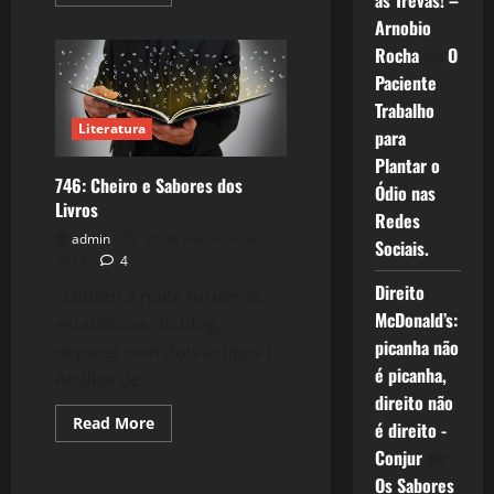
as Trevas! –
more
about
Arnobio
788:
Por
Rocha
em
O
Que
Visitam
Paciente
o
Trabalho
Blog?
Literatura
para
Plantar o
746: Cheiro e Sabores dos
Ódio nas
Livros
Redes
admin
27 de fevereiro de
Sociais.
2013
4
Direito
Ontem a noite fui ver as
McDonald’s:
estatísticas do blog,
picanha não
deparei com dois artigos (
é picanha,
Análise de...
direito não
Read
Read More
é direito -
more
Reflexões
about
Conjur
em
746:
Os Sabores
Cheiro