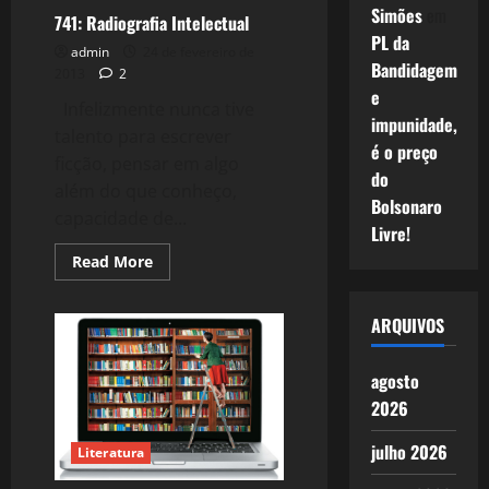
Simões
em
741: Radiografia Intelectual
PL da
admin
24 de fevereiro de
Bandidagem
2013
2
e
Infelizmente nunca tive
impunidade,
talento para escrever
é o preço
ficção, pensar em algo
do
além do que conheço,
Bolsonaro
capacidade de...
Livre!
Read
Read More
more
about
741:
Radiografia
ARQUIVOS
Intelectual
agosto
2026
julho 2026
Literatura