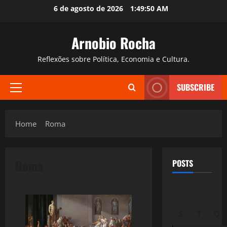
Skip
6 de agosto de 2026
1:49:52 AM
to
content
Arnobio Rocha
Reflexões sobre Política, Economia e Cultura.
SUBSCRIBE
Primary
Menu
Home
Roma
Roma
POSTS
S
T
Q