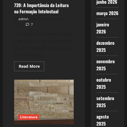
junho 2026
739: A Importância da Leitura
na Formação Intelectual
março 2026
admin
22 de fevereiro de
janeiro
2013
7
2026
Ao voltar a escrever sobre
Literatura, com a indicação
dezembro
de um maravilhoso livro, A
2025
Cidade Antiga,...
novembro
Read
Read More
2025
more
about
739:
outubro
A
Importância
2025
da
Leitura
setembro
na
Formação
2025
Intelectual
agosto
Literatura
2025