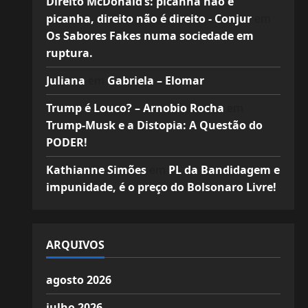
Direito McDonald’s: picanha não é
picanha, direito não é direito - Conjur
em
Os Sabores Fakes numa sociedade em
ruptura.
Juliana
em
Gabriela – Elomar
Trump é Louco? – Arnobio Rocha
em
Trump-Musk e a Distopia: A Questão do
PODER!
Kathianne Simões
em
PL da Bandidagem e
impunidade, é o preço do Bolsonaro Livre!
ARQUIVOS
agosto 2026
julho 2026