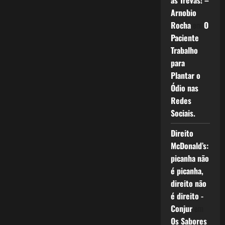
as Trevas! –
Arnobio
Rocha
em
O
Paciente
Trabalho
para
Plantar o
Ódio nas
Redes
Sociais.
Direito
McDonald’s:
picanha não
é picanha,
direito não
é direito -
Conjur
em
Os Sabores