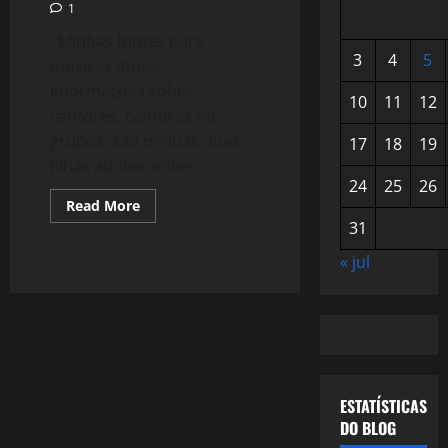
1
Minhas fontes para
3
4
5
músicas atuais,
informações sobre
10
11
12
cantores, cantoras ou
grupos, são minhas duas
17
18
19
filhas adolescentes....
24
25
26
Read
Read More
more
31
about
1050:
Lana
« jul
Del
Rey,
a
Pin
Up
ESTATÍSTICAS
DO BLOG