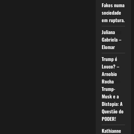
Fakes numa
sociedade
em ruptura.
Juliana
em
Gabriela –
Elomar
Trump é
Louco? –
Arnobio
Rocha
em
Trump-
Musk e a
Distopia: A
Questão do
PODER!
Kathianne