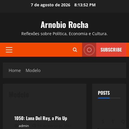
Skip
7 de agosto de 2026
8:13:53 PM
to
content
Arnobio Rocha
Reflexões sobre Política, Economia e Cultura.
SUBSCRIBE
Primary
Menu
Home
Modelo
Modelo
POSTS
Filmes&Músicas
1050: Lana Del Rey, a Pin Up
S
T
Q
admin
14 de março de 2014