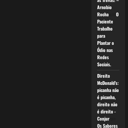
as Trevas! –
Arnobio
Rocha
em
O
Paciente
Trabalho
para
Plantar o
Ódio nas
Redes
Sociais.
Direito
McDonald’s:
picanha não
é picanha,
direito não
é direito -
Conjur
em
Os Sabores