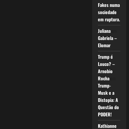
Fakes numa
sociedade
em ruptura.
Juliana
em
Gabriela –
Elomar
Trump é
Louco? –
Arnobio
Rocha
em
Trump-
Musk e a
Distopia: A
Questão do
PODER!
Kathianne