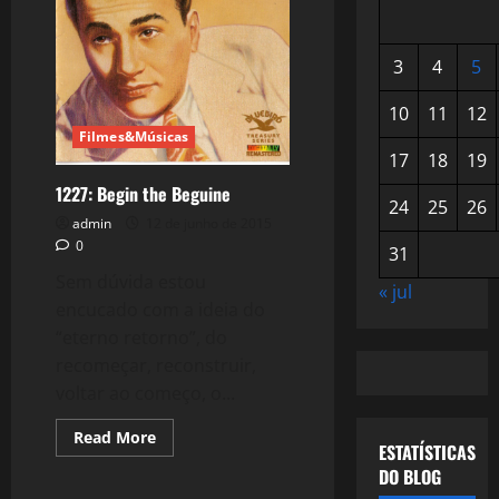
3
4
5
10
11
12
Filmes&Músicas
17
18
19
1227: Begin the Beguine
24
25
26
admin
12 de junho de 2015
0
31
Sem dúvida estou
« jul
encucado com a ideia do
“eterno retorno”, do
recomeçar, reconstruir,
voltar ao começo, o...
Read
Read More
ESTATÍSTICAS
more
about
DO BLOG
1227:
Begin