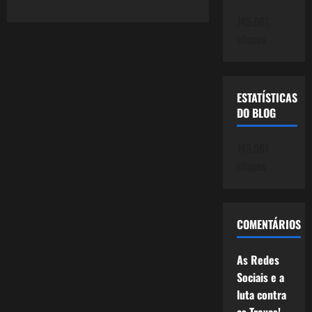
the
Beguine
745.061
cliques
ESTATÍSTICAS
DO BLOG
745.061
cliques
COMENTÁRIOS
As Redes
Sociais e a
luta contra