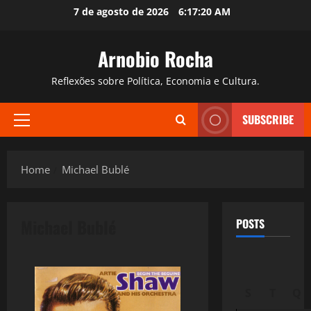
Skip
7 de agosto de 2026
6:17:21 AM
to
content
Arnobio Rocha
Reflexões sobre Política, Economia e Cultura.
SUBSCRIBE
Primary
Menu
Home
Michael Bublé
Michael Bublé
POSTS
S
T
Q