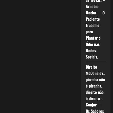
as Trevas! –
Arnobio
Rocha
em
O
Paciente
Trabalho
para
Plantar o
Ódio nas
Redes
Sociais.
Direito
McDonald’s:
picanha não
é picanha,
direito não
é direito -
Conjur
em
Os Sabores