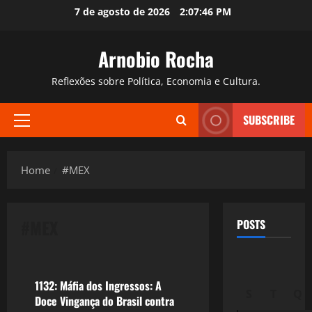
Skip
7 de agosto de 2026
2:07:47 PM
to
content
Arnobio Rocha
Reflexões sobre Política, Economia e Cultura.
SUBSCRIBE
Primary
Menu
Home
#MEX
#MEX
POSTS
Esportes
1132: Máfia dos Ingressos: A
S
T
Q
Doce Vingança do Brasil contra