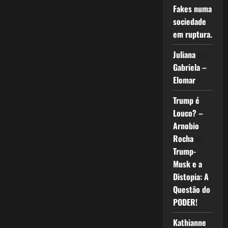
Fakes numa
sociedade
em ruptura.
Juliana
em
Gabriela –
Elomar
Trump é
Louco? –
Arnobio
Rocha
em
Trump-
Musk e a
Distopia: A
Questão do
PODER!
Kathianne