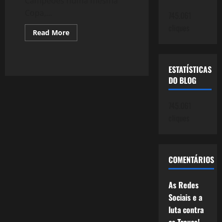
Campeões numa mesma
Copa,...
745.061
cliques
Read
Read More
more
about
1130:
Nunca
Houve
ESTATÍSTICAS
Tantos
DO BLOG
CAMPEÕES
Numa
Mesma
Copa
745.061
cliques
COMENTÁRIOS
As Redes
Sociais e a
luta contra