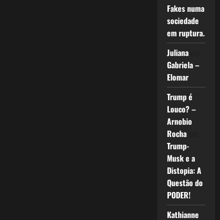
Fakes numa
sociedade
em ruptura.
Juliana
em
Gabriela –
Elomar
Trump é
Louco? –
Arnobio
Rocha
em
Trump-
Musk e a
Distopia: A
Questão do
PODER!
Kathianne