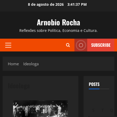
Skip
8 de agosto de 2026
3:41:38 PM
to
content
Arnobio Rocha
Reflexões sobre Política, Economia e Cultura.
SUBSCRIBE
Primary
Menu
Home
Ideologa
Ideologa
POSTS
S
T
Q