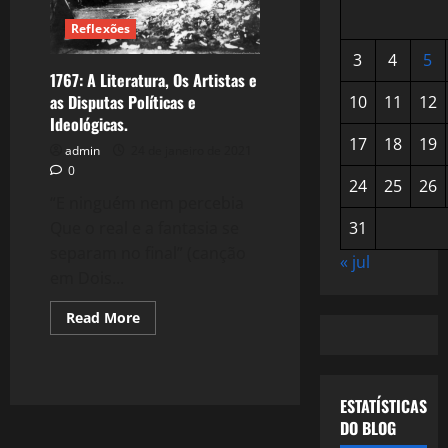
Reflexões
3
4
5
1767: A Literatura, Os Artistas e
as Disputas Políticas e
10
11
12
Ideológicas.
17
18
19
admin
24 de janeiro de 2021
0
24
25
26
“E ninguém nem percebia
31
Que o real e a fantasia se
separam no final” (canção
« jul
em Dois...
Read
Read More
more
about
1767:
A
Literatura,
Os
ESTATÍSTICAS
Artistas
DO BLOG
e
as