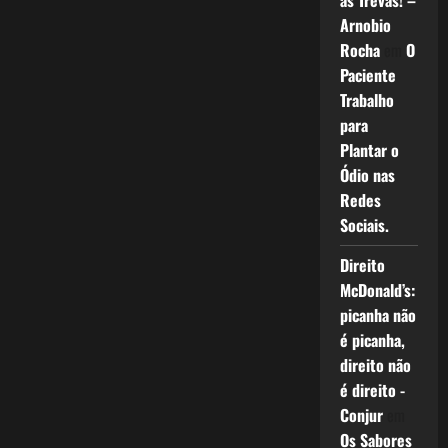
as Trevas! –
Arnobio
Rocha
em
O
Paciente
Trabalho
para
Plantar o
Ódio nas
Redes
Sociais.
Direito
McDonald’s:
picanha não
é picanha,
direito não
é direito -
Conjur
em
Os Sabores