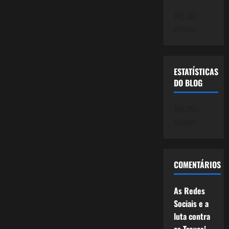
Disputas
Políticas
745.061
e
Ideológicas.
cliques
ESTATÍSTICAS
DO BLOG
745.061
cliques
COMENTÁRIOS
As Redes
Sociais e a
luta contra