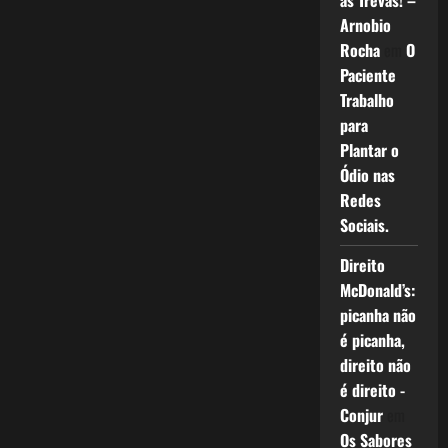
as Trevas! –
Arnobio
Rocha
em
O
Paciente
Trabalho
para
Plantar o
Ódio nas
Redes
Sociais.
Direito
McDonald’s:
picanha não
é picanha,
direito não
é direito -
Conjur
em
Os Sabores