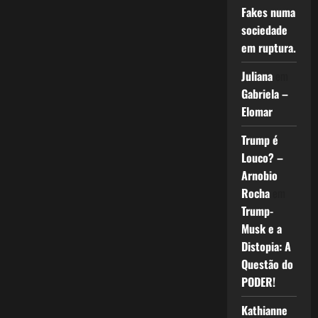
Fakes numa
sociedade
em ruptura.
Juliana
em
Gabriela –
Elomar
Trump é
Louco? –
Arnobio
Rocha
em
Trump-
Musk e a
Distopia: A
Questão do
PODER!
Kathianne