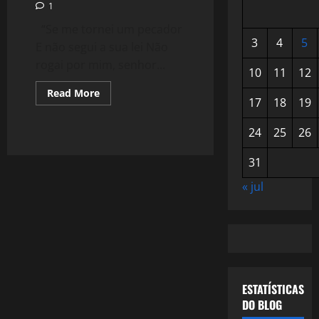
1
“Se me tornei um pecador
3
4
5
E não segui a sua lei Não
rogai por mim, senhor...
10
11
12
Read
Read More
17
18
19
more
about
947:
24
25
26
Falcão
e
o
31
Humor
Cearense
« jul
ESTATÍSTICAS
DO BLOG