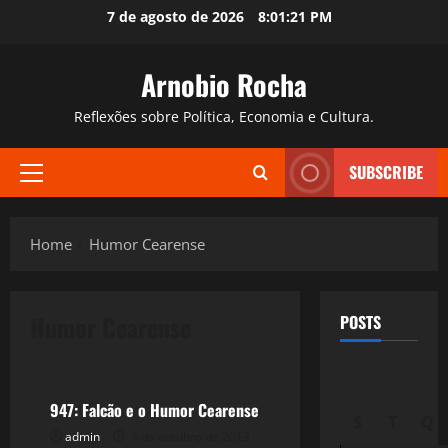
Skip
7 de agosto de 2026
8:01:22 PM
to
content
Arnobio Rocha
Reflexões sobre Política, Economia e Cultura.
SUBSCRIBE
Primary
Menu
Home
Humor Cearense
Humor Cearense
POSTS
Filmes&Músicas
947: Falcão e o Humor Cearense
S
T
Q
admin
4 de outubro de 2013