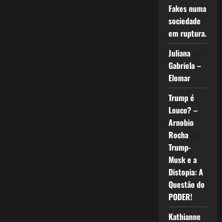
Fakes numa
sociedade
em ruptura.
Juliana
em
Gabriela –
Elomar
Trump é
Louco? –
Arnobio
Rocha
em
Trump-
Musk e a
Distopia: A
Questão do
PODER!
Kathianne