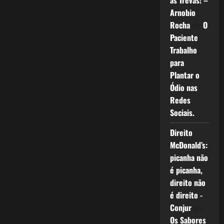
as Trevas! –
Arnobio
Rocha
em
O
Paciente
Trabalho
para
Plantar o
Ódio nas
Redes
Sociais.
Direito
McDonald’s:
picanha não
é picanha,
direito não
é direito -
Conjur
em
Os Sabores