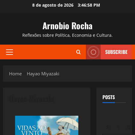
Skip
8 de agosto de 2026
3:46:59 PM
to
content
Arnobio Rocha
Reflexões sobre Política, Economia e Cultura.
SUBSCRIBE
Primary
Menu
Home
Hayao Miyazaki
Hayao Miyazaki
POSTS
S
T
Q