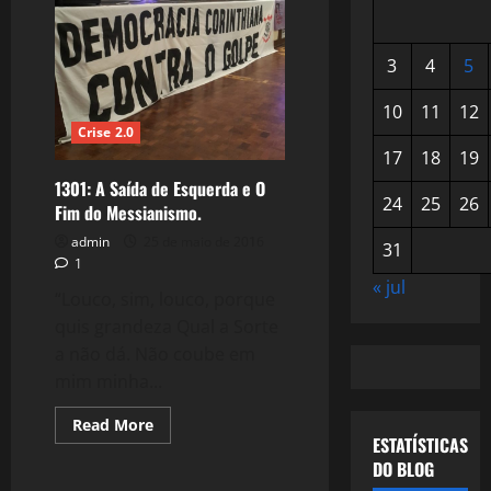
3
4
5
10
11
12
Crise 2.0
17
18
19
1301: A Saída de Esquerda e O
24
25
26
Fim do Messianismo.
admin
25 de maio de 2016
31
1
« jul
“Louco, sim, louco, porque
quis grandeza Qual a Sorte
a não dá. Não coube em
mim minha...
Read
Read More
more
ESTATÍSTICAS
about
DO BLOG
1301:
A