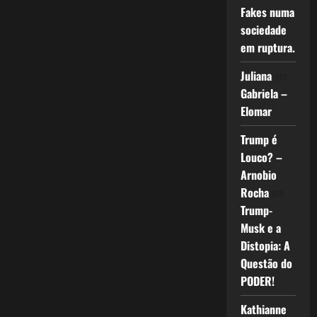
Fakes numa
sociedade
em ruptura.
Juliana
em
Gabriela –
Elomar
Trump é
Louco? –
Arnobio
Rocha
em
Trump-
Musk e a
Distopia: A
Questão do
PODER!
Kathianne