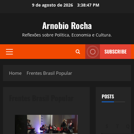
Skip
9 de agosto de 2026
3:38:48 PM
to
content
Arnobio Rocha
Reflexões sobre Política, Economia e Cultura.
SUBSCRIBE
Primary
Menu
Home
Frentes Brasil Popular
Frentes Brasil Popular
POSTS
S
T
Q