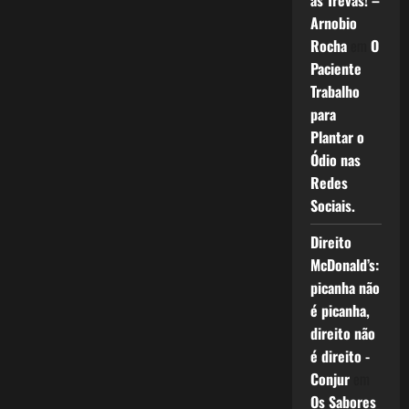
as Trevas! –
Arnobio
Rocha
em
O
Paciente
Trabalho
para
Plantar o
Ódio nas
Redes
Sociais.
Direito
McDonald’s:
picanha não
é picanha,
direito não
é direito -
Conjur
em
Os Sabores