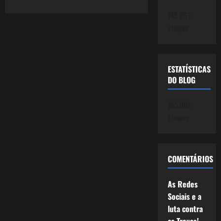
Saída
de
745.061
Esquerda
e
cliques
O
Fim
do
Messianismo.
ESTATÍSTICAS
DO BLOG
745.061
cliques
COMENTÁRIOS
As Redes
Sociais e a
luta contra