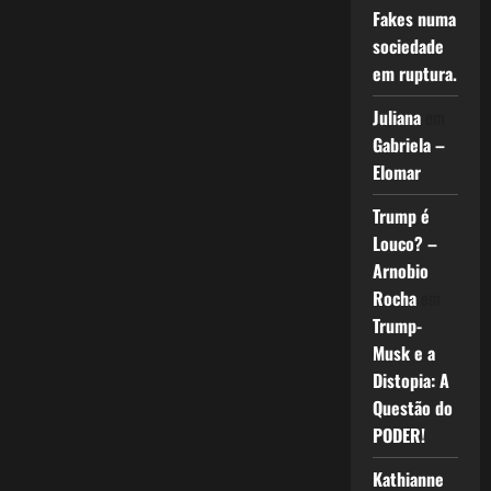
Fakes numa
sociedade
em ruptura.
Juliana
em
Gabriela –
Elomar
Trump é
Louco? –
Arnobio
Rocha
em
Trump-
Musk e a
Distopia: A
Questão do
PODER!
Kathianne