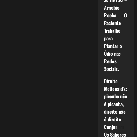
as Trevas! –
Arnobio
Rocha
em
O
Paciente
Trabalho
para
Plantar o
Ódio nas
Redes
Sociais.
Direito
McDonald’s:
picanha não
é picanha,
direito não
é direito -
Conjur
em
Os Sabores