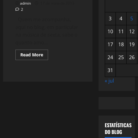
admin
17 de maio de 2013
2
3
4
5
Quem me acompanha,
aqui no blog, em particular
10
11
12
na música de sexta, sabe o
quanto amo...
17
18
19
Read
Read More
24
25
26
more
about
839:
31
Cante
a
Música
« jul
Alheia
(Cover)
ESTATÍSTICAS
DO BLOG