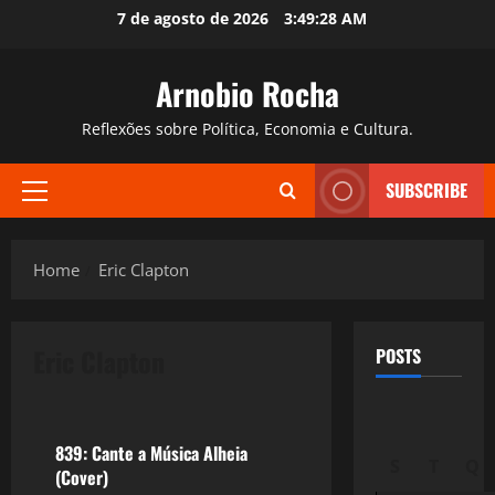
Skip
7 de agosto de 2026
3:49:29 AM
to
content
Arnobio Rocha
Reflexões sobre Política, Economia e Cultura.
SUBSCRIBE
Primary
Menu
Home
Eric Clapton
Eric Clapton
POSTS
Filmes&Músicas
839: Cante a Música Alheia
S
T
Q
(Cover)