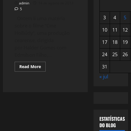
admin
14 de agosto de 2013
5
3
4
5
Ontem li uma matéria
sobre o filme “Cine
10
11
12
Holliúdy“, uma produção
cearense, dirigida
17
18
19
por Halder Gomes com
24
25
26
Edmilson Filho,...
Read
31
Read More
more
about
« jul
895:
Cine
Holliúdy,
O
Cinema
da
Minha
Infância
ESTATÍSTICAS
DO BLOG