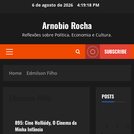
Skip
6 de agosto de 2026
4:19:19 PM
to
content
Arnobio Rocha
Reflexões sobre Política, Economia e Cultura.
SUBSCRIBE
Primary
Menu
Home
Edmilson Filho
Edmilson Filho
POSTS
Filmes&Músicas
895: Cine Holliúdy, O Cinema da
S
T
Q
Minha Infância