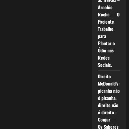
as Trevas! –
Arnobio
Rocha
em
O
Paciente
Trabalho
para
Plantar o
Ódio nas
Redes
Sociais.
Direito
McDonald’s:
picanha não
é picanha,
direito não
é direito -
Conjur
em
Os Sabores