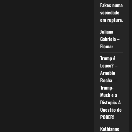
Fakes numa
sociedade
em ruptura.
Juliana
em
Gabriela –
Elomar
Trump é
Louco? –
Arnobio
Rocha
em
Trump-
Musk e a
Distopia: A
Questão do
PODER!
Kathianne