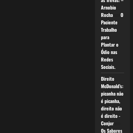
as Trevas! –
Arnobio
Rocha
em
O
Paciente
Trabalho
para
Plantar o
Ódio nas
Redes
Sociais.
Direito
McDonald’s:
picanha não
é picanha,
direito não
é direito -
Conjur
em
Os Sabores