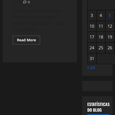
2014
0
A música da sexta é para
3
4
5
minhas filhas: Imagine
Dragons. O grupo é a atual
10
11
12
paixão delas...
17
18
19
Read
Read More
more
about
24
25
26
1027:
Imagine
Dragons
31
« jul
ESTATÍSTICAS
DO BLOG