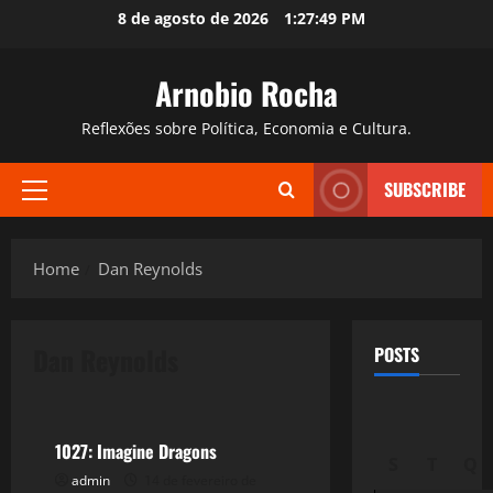
Skip
8 de agosto de 2026
1:27:50 PM
to
content
Arnobio Rocha
Reflexões sobre Política, Economia e Cultura.
SUBSCRIBE
Primary
Menu
Home
Dan Reynolds
Dan Reynolds
POSTS
Filmes&Músicas
1027: Imagine Dragons
S
T
Q
admin
14 de fevereiro de