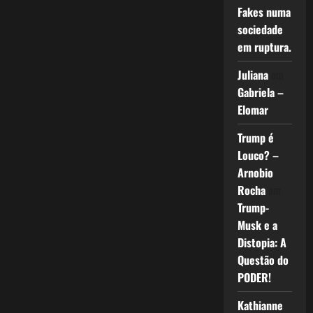
Fakes numa
sociedade
em ruptura.
Juliana
em
Gabriela –
Elomar
Trump é
Louco? –
Arnobio
Rocha
em
Trump-
Musk e a
Distopia: A
Questão do
PODER!
Kathianne