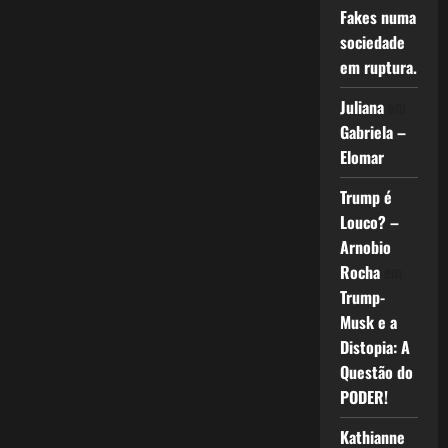
Fakes numa
sociedade
em ruptura.
Juliana
em
Gabriela –
Elomar
Trump é
Louco? –
Arnobio
Rocha
em
Trump-
Musk e a
Distopia: A
Questão do
PODER!
Kathianne