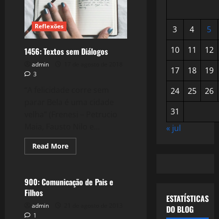
Reflexões
3
4
5
10
11
12
1456: Textos sem Diálogos
admin
17 de agosto de 2018
17
18
19
3
“A felicidade corre sem
24
25
26
parar Bela é uma cidade
31
velha” (Frenesi – Petrucio
Maia, Fausto Nilo e...
« jul
Read
Read More
more
Reflexões
about
1456:
Textos
sem
900: Comunicação de Pais e
Diálogos
Filhos
ESTATÍSTICAS
admin
21 de agosto de 2013
DO BLOG
1