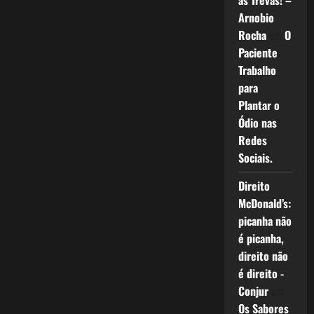
as Trevas! –
Arnobio
Rocha
em
O
Paciente
Trabalho
para
Plantar o
Ódio nas
Redes
Sociais.
Direito
McDonald’s:
picanha não
é picanha,
direito não
é direito -
Conjur
em
Os Sabores