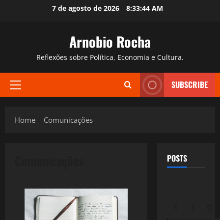
Skip
7 de agosto de 2026
8:33:45 AM
to
content
Arnobio Rocha
Reflexões sobre Política, Economia e Cultura.
SUBSCRIBE
Primary
Menu
Home
Comunicações
Comunicações
POSTS
S
T
Q