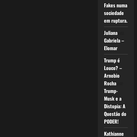
Fakes numa
sociedade
em ruptura.
Juliana
em
Gabriela –
Elomar
Trump é
Louco? –
Arnobio
Rocha
em
Trump-
Musk e a
Distopia: A
Questão do
PODER!
Kathianne