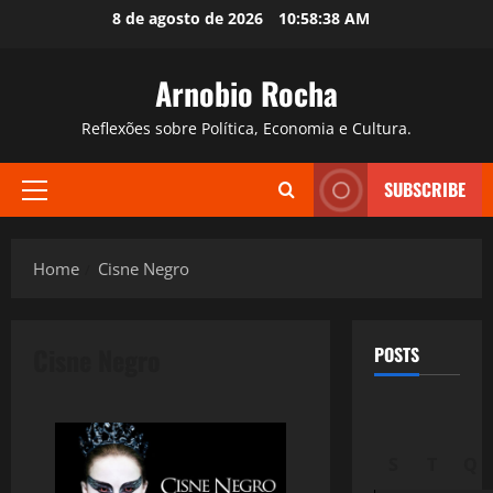
Skip
8 de agosto de 2026
10:58:39 AM
to
content
Arnobio Rocha
Reflexões sobre Política, Economia e Cultura.
SUBSCRIBE
Primary
Menu
Home
Cisne Negro
Cisne Negro
POSTS
S
T
Q