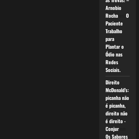
as Trevas! –
Arnobio
Rocha
em
O
Paciente
Trabalho
para
Plantar o
Ódio nas
Redes
Sociais.
Direito
McDonald’s:
picanha não
é picanha,
direito não
é direito -
Conjur
em
Os Sabores