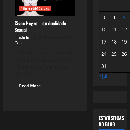
Filmes&Músicas
3
4
5
Cisne Negro – ou dualidade
Sexual
10
11
12
admin
29 de janeiro de 2012
17
18
19
0
Depois de quase um ano,
24
25
26
finalmente assisti ao filme
31
“Cisne Negro”, na época
por um...
« jul
Read
Read More
more
about
Cisne
Negro
–
ou
dualidade
ESTATÍSTICAS
Sexual
DO BLOG