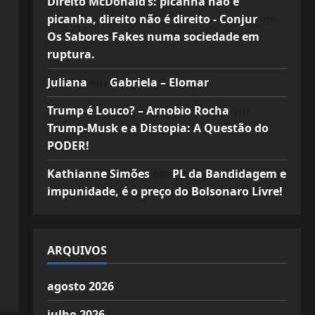
Direito McDonald’s: picanha não é
picanha, direito não é direito - Conjur
em
Os Sabores Fakes numa sociedade em
ruptura.
Juliana
em
Gabriela – Elomar
Trump é Louco? – Arnobio Rocha
em
Trump-Musk e a Distopia: A Questão do
PODER!
Kathianne Simões
em
PL da Bandidagem e
impunidade, é o preço do Bolsonaro Livre!
ARQUIVOS
agosto 2026
julho 2026