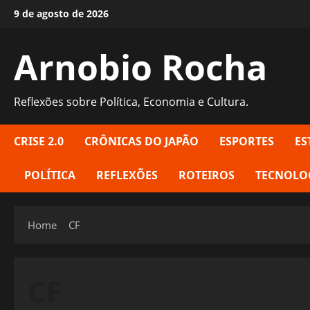
Skip
9 de agosto de 2026
to
content
Arnobio Rocha
Reflexões sobre Política, Economia e Cultura.
CRISE 2.0
CRÔNICAS DO JAPÃO
ESPORTES
ES
POLÍTICA
REFLEXÕES
ROTEIROS
TECNOLO
Home
CF
CF