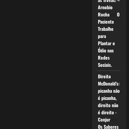
as Trevas! –
Arnobio
Rocha
em
O
Paciente
Trabalho
para
Plantar o
Ódio nas
Redes
Sociais.
Direito
McDonald’s:
picanha não
é picanha,
direito não
é direito -
Conjur
em
Os Sabores