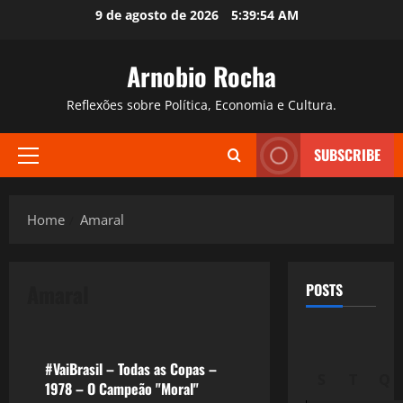
Skip
9 de agosto de 2026
5:39:55 AM
to
content
Arnobio Rocha
Reflexões sobre Política, Economia e Cultura.
SUBSCRIBE
Primary
Menu
Home
Amaral
Amaral
POSTS
Esportes
#VaiBrasil – Todas as Copas –
S
T
Q
1978 – O Campeão "Moral"