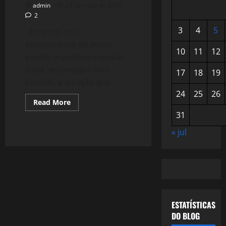
admin
21 de maio de 2014
2
3
4
5
Estamos nos
aproximando do maior
10
11
12
evento esportivo mundial,
nada se compara com
17
18
19
Futebol, a atração que...
24
25
26
Read
Read More
more
31
about
#VaiBrasil
–
« jul
Todas
as
Copas
–
1978
–
O
Campeão
"Moral"
ESTATÍSTICAS
DO BLOG