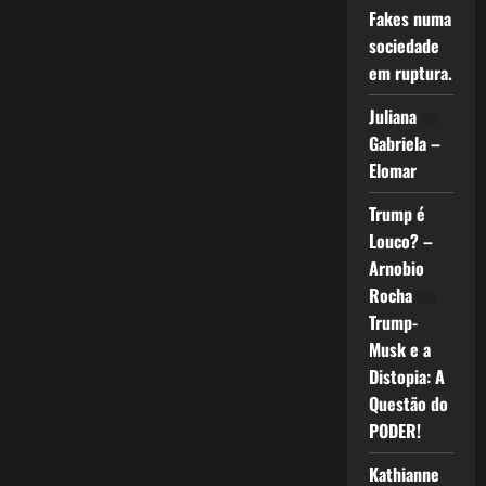
Fakes numa
sociedade
em ruptura.
Juliana
em
Gabriela –
Elomar
Trump é
Louco? –
Arnobio
Rocha
em
Trump-
Musk e a
Distopia: A
Questão do
PODER!
Kathianne