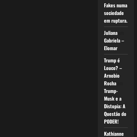
Fakes numa
sociedade
em ruptura.
Juliana
em
Gabriela –
Elomar
Trump é
Louco? –
Arnobio
Rocha
em
Trump-
Musk e a
Distopia: A
Questão do
PODER!
Kathianne