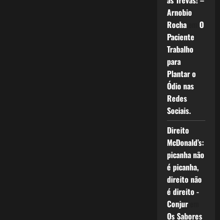
as Trevas! –
Arnobio
Rocha
em
O
Paciente
Trabalho
para
Plantar o
Ódio nas
Redes
Sociais.
Direito
McDonald’s:
picanha não
é picanha,
direito não
é direito -
Conjur
em
Os Sabores