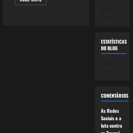
more
about
745.061
1099:
cliques
O
"Aborto"
Político
da
UE
ESTATÍSTICAS
DO BLOG
745.061
cliques
COMENTÁRIOS
As Redes
Sociais e a
luta contra