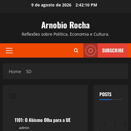
Skip
9 de agosto de 2026
2:42:11 PM
to
content
Arnobio Rocha
Reflexões sobre Política, Economia e Cultura.
SUBSCRIBE
Primary
Menu
Home
SD
SD
POSTS
Crise 2.0
1101: O Abismo Olha para a UE
S
T
Q
admin
27 de maio de 2014