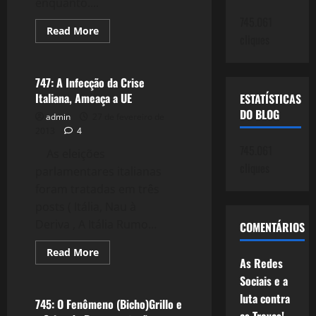
enquanto....
745.061
Read
Read More
cliques
more
Crise 2.0
about
754:
Itália
e
747: A Infecção da Crise
Vaticano,
Italiana, Ameaça a UE
ESTATÍSTICAS
Quais
os
DO BLOG
admin
27 de fevereiro de
Signos
Eleitorais?
2013
4
745.061
As eleições
cliques
parlamentares italianas
foram tratadas em três
posts ( Itália, Nau à
Deriva , A Itália Rumo...
COMENTÁRIOS
Read
Read More
more
As Redes
Crise 2.0
about
Sociais e a
747:
A
luta contra
Infecção
745: O Fenômeno (Bicho)Grillo e
da