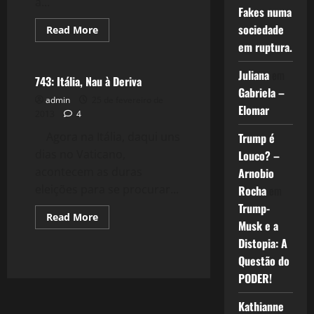
à...
Fakes numa
sociedade
Read
Read More
more
em ruptura.
Crise 2.0
about
744:
A
Juliana
em
Itália
743: Itália, Nau à Deriva
Rumo
Gabriela –
ao
admin
25 de fevereiro de
Atoleiro
Elomar
2013
4
Agora na Itália, daqui uns
Trump é
dias no Vaticano,
Louco? –
acontecem as duras
Arnobio
eleições para se procurar...
Rocha
em
Trump-
Read
Read More
Musk e a
more
about
Distopia: A
743:
Itália,
Questão do
Nau
à
PODER!
Deriva
Kathianne