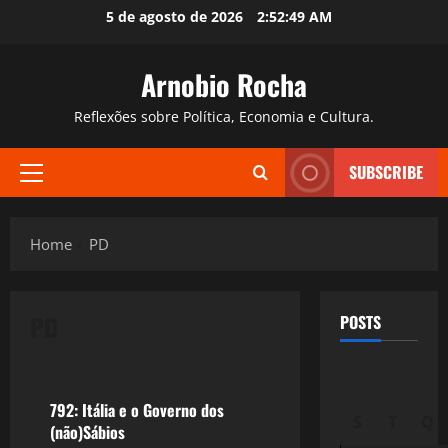
Skip
5 de agosto de 2026
2:52:50 AM
to
content
Arnobio Rocha
Reflexões sobre Política, Economia e Cultura.
SUBSCRIBE
Primary
Menu
Home
PD
PD
POSTS
Crise 2.0
792: Itália e o Governo dos
S
T
Q
(não)Sábios