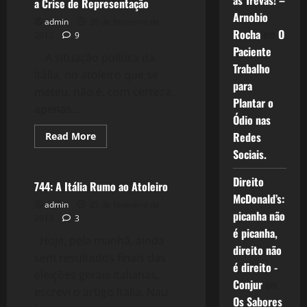
as Trevas! –
a Crise de Representação
Crise
Italiana,
Arnobio
admin
26 de fevereiro de
Ameaça
Rocha
em
O
a
2013
9
UE
Paciente
A situação política da
Trabalho
Itália, no atoleiro que se
para
meteu, não é, com certeza,
Plantar o
apenas...
Ódio nas
Read
Redes
Read More
more
Crise 2.0
Sociais.
about
745:
O
Direito
Fenômeno
744: A Itália Rumo ao Atoleiro
(Bicho)Grillo
McDonald’s:
e
admin
25 de fevereiro de
a
picanha não
2013
3
Crise
de
é picanha,
Hoje, pela manhã, ainda
Representação
direito não
sem resultados finais das
é direito -
eleições gerais italianas,
Conjur
em
escrevi o artigo Itália, Nau
Os Sabores