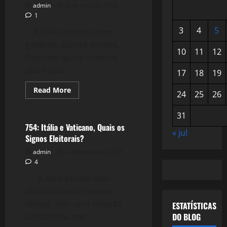
admin
2 de abril de 2013
1
3
4
5
A Itália continua sem
governo, parece incrível,
10
11
12
mas tem quase 4 meses
que o país...
17
18
19
Read
Read More
24
25
26
more
Crise 2.0
about
792:
31
Itália
e
754: Itália e Vaticano, Quais os
o
« jul
Signos Eleitorais?
Governo
dos
admin
4 de março de 2013
(não)Sábios
4
A Itália assiste dois
dramalhões ao mesmo
tempo, sem uma solução
ESTATÍSTICAS
satisfatória, por
DO BLOG