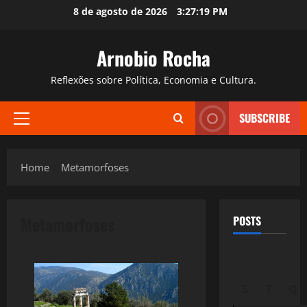
Skip
8 de agosto de 2026
3:27:20 PM
to
content
Arnobio Rocha
Reflexões sobre Política, Economia e Cultura.
SUBSCRIBE
Primary
Menu
Home
Metamorfoses
Metamorfoses
POSTS
S
T
Q