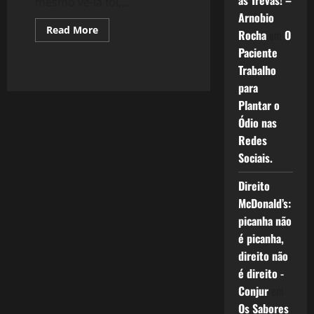
as Trevas! –
mesmo vê-la foi,...
Arnobio
Read
Read More
Rocha
em
O
more
about
Paciente
1322:
Trabalho
A
Sombra
para
no
Espelho
Plantar o
Ódio nas
Redes
Sociais.
Direito
McDonald’s:
picanha não
é picanha,
direito não
é direito -
Conjur
em
Os Sabores