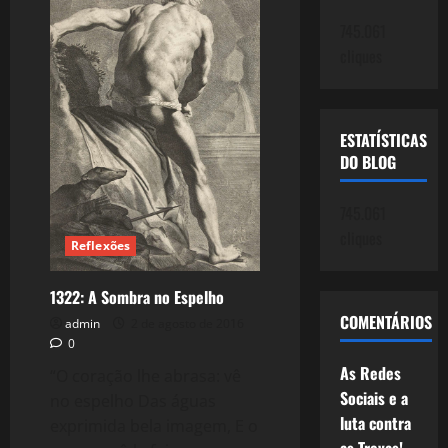
Resoluções
Míticas
745.061
cliques
ESTATÍSTICAS
DO BLOG
745.061
cliques
Reflexões
1322: A Sombra no Espelho
COMENTÁRIOS
admin
2 de agosto de 2016
0
As Redes
“O coração lhe abrasa: vê
Sociais e a
no espelho Das águas
luta contra
exprimida bela imagem, E o