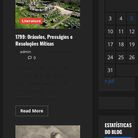
3
4
5
Literatura
10
11
12
1799: Oráculos, Presságios e
Resoluções Míticas
17
18
19
admin
21 de fevereiro de
24
25
26
2021
0
“O deus soberano, cujo
31
oráculo está em Delfos,
« jul
nem revela, nem oculta
coisa alguma, mas
manifesta-se por...
Read
Read More
more
about
1799:
ESTATÍSTICAS
Oráculos,
DO BLOG
Presságios
e