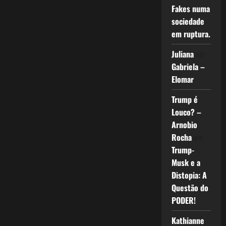
Fakes numa
sociedade
em ruptura.
Juliana
em
Gabriela –
Elomar
Trump é
Louco? –
Arnobio
Rocha
em
Trump-
Musk e a
Distopia: A
Questão do
PODER!
Kathianne