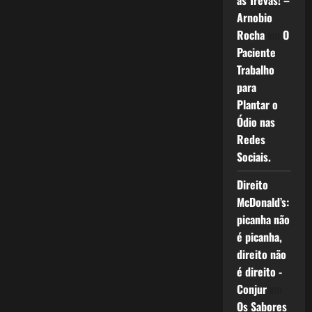
as Trevas! –
Arnobio
Rocha
em
O
Paciente
Trabalho
para
Plantar o
Ódio nas
Redes
Sociais.
Direito
McDonald’s:
picanha não
é picanha,
direito não
é direito -
Conjur
em
Os Sabores