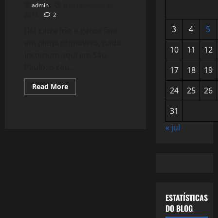
admin
6 de novembro de
2013
2
3
4
5
Dia cinza frio e garoa fina
em plena primavera, nada
10
11
12
incomum aqui em São
Paulo, o céu...
17
18
19
Read
Read More
24
25
26
more
about
967:
31
Cinza
de
São
« jul
Paulo
e
Rock
and
Roll
ESTATÍSTICAS
DO BLOG