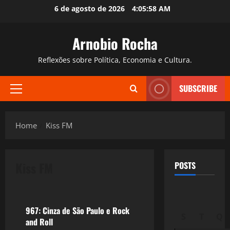
Skip
6 de agosto de 2026
4:05:59 AM
to
content
Arnobio Rocha
Reflexões sobre Política, Economia e Cultura.
SUBSCRIBE
Primary
Menu
Home
Kiss FM
Kiss FM
POSTS
Filmes&Músicas
967: Cinza de São Paulo e Rock
S
T
Q
and Roll