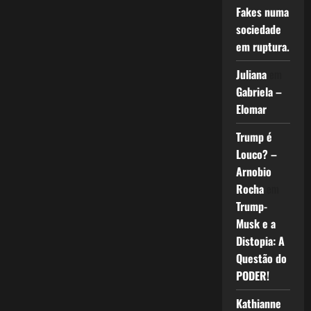
Fakes numa
sociedade
em ruptura.
Juliana
em
Gabriela –
Elomar
Trump é
Louco? –
Arnobio
Rocha
em
Trump-
Musk e a
Distopia: A
Questão do
PODER!
Kathianne