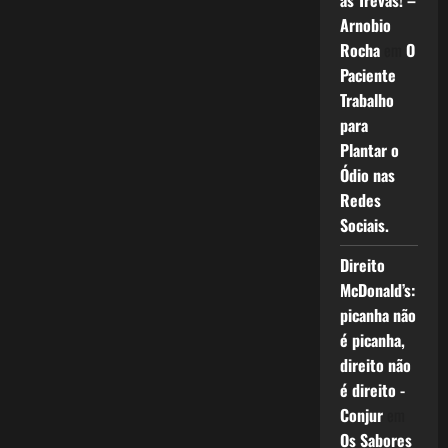
as Trevas! –
Arnobio
Rocha
em
O
Paciente
Trabalho
para
Plantar o
Ódio nas
Redes
Sociais.
Direito
McDonald’s:
picanha não
é picanha,
direito não
é direito -
Conjur
em
Os Sabores