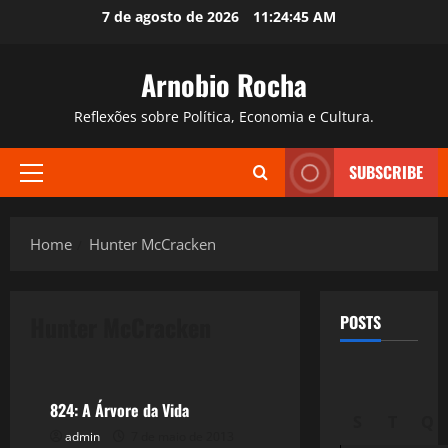
Skip
7 de agosto de 2026
11:24:46 AM
to
content
Arnobio Rocha
Reflexões sobre Política, Economia e Cultura.
SUBSCRIBE
Primary
Menu
Home
Hunter McCracken
Hunter McCracken
POSTS
Filmes&Músicas
824: A Árvore da Vida
S
T
Q
admin
7 de maio de 2013