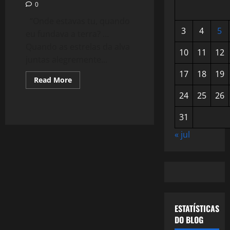
0
“Onde estavas tu, quando
3
4
5
eu fundava a terra? …
Quando as estrelas da alva
10
11
12
juntas alegremente...
17
18
19
Read
Read More
more
about
24
25
26
824:
A
Árvore
31
da
Vida
« jul
ESTATÍSTICAS
DO BLOG