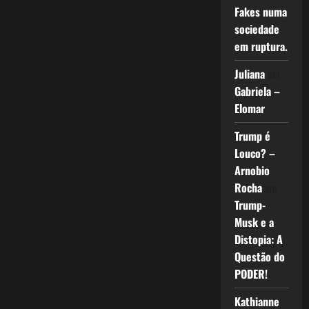
Fakes numa
sociedade
em ruptura.
Juliana
em
Gabriela –
Elomar
Trump é
Louco? –
Arnobio
Rocha
em
Trump-
Musk e a
Distopia: A
Questão do
PODER!
Kathianne