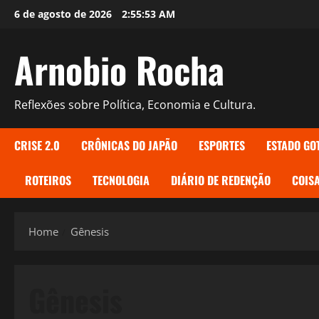
Skip
6 de agosto de 2026
2:55:54 AM
to
content
Arnobio Rocha
Reflexões sobre Política, Economia e Cultura.
CRISE 2.0
CRÔNICAS DO JAPÃO
ESPORTES
ESTADO GO
ROTEIROS
TECNOLOGIA
DIÁRIO DE REDENÇÃO
COISA
Home
Gênesis
Gênesis