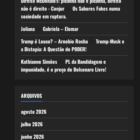
Direito McDonald’s: picanha não é picanha, direito
não é direito - Conjur
em
Os Sabores Fakes numa
sociedade em ruptura.
Juliana
em
Gabriela – Elomar
Trump é Louco? – Arnobio Rocha
em
Trump-Musk e
a Distopia: A Questão do PODER!
Kathianne Simões
em
PL da Bandidagem e
impunidade, é o preço do Bolsonaro Livre!
ARQUIVOS
agosto 2026
julho 2026
junho 2026