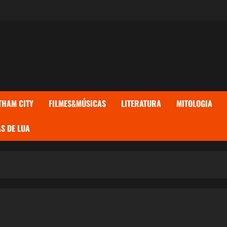
THAM CITY
FILMES&MÚSICAS
LITERATURA
MITOLOGIA
S DE LUA