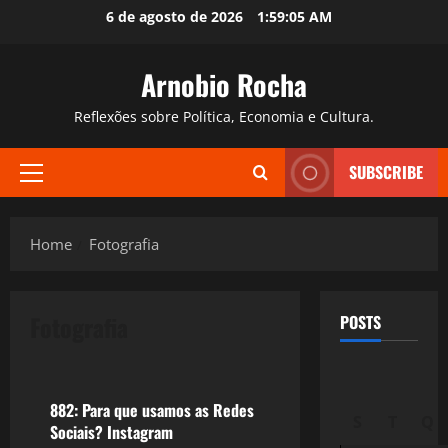
Skip
6 de agosto de 2026
1:59:06 AM
to
content
Arnobio Rocha
Reflexões sobre Política, Economia e Cultura.
SUBSCRIBE
Primary
Menu
Home
Fotografia
Fotografia
POSTS
Tecnologia
882: Para que usamos as Redes
S
T
Q
Sociais? Instagram