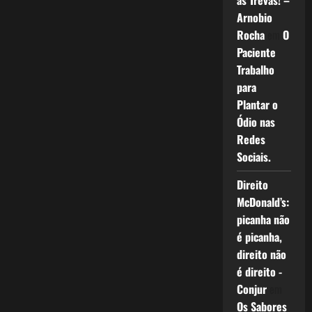
as Trevas! –
Arnobio
Rocha
em
O
Paciente
Trabalho
para
Plantar o
Ódio nas
Redes
Sociais.
Direito
McDonald’s:
picanha não
é picanha,
direito não
é direito -
Conjur
em
Os Sabores