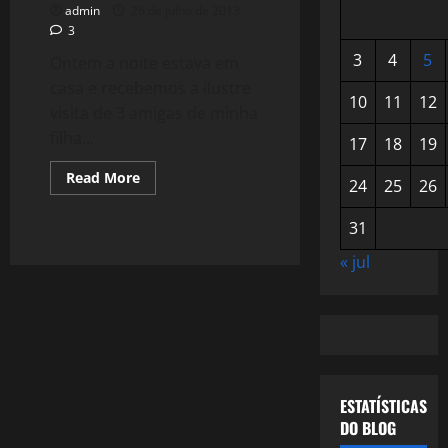
admin
26 de julho de 2013
3
3
4
5
Ontem a noite estava em
casa e recebemos a ilustre
10
11
12
visita de 3 amigas de minha
filha...
17
18
19
Read
Read More
24
25
26
more
about
882:
31
Para
que
usamos
« jul
as
Redes
Sociais?
Instagram
ESTATÍSTICAS
DO BLOG