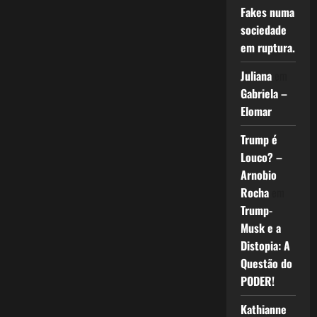
Fakes numa
sociedade
em ruptura.
Juliana
em
Gabriela –
Elomar
Trump é
Louco? –
Arnobio
Rocha
em
Trump-
Musk e a
Distopia: A
Questão do
PODER!
Kathianne