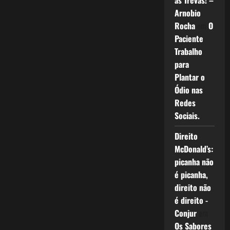
as Trevas! –
Arnobio
Rocha
em
O
Paciente
Trabalho
para
Plantar o
Ódio nas
Redes
Sociais.
Direito
McDonald’s:
picanha não
é picanha,
direito não
é direito -
Conjur
em
Os Sabores