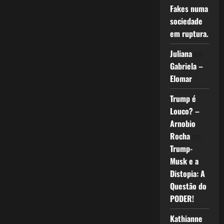
Fakes numa
sociedade
em ruptura.
Juliana
em
Gabriela –
Elomar
Trump é
Louco? –
Arnobio
Rocha
em
Trump-
Musk e a
Distopia: A
Questão do
PODER!
Kathianne