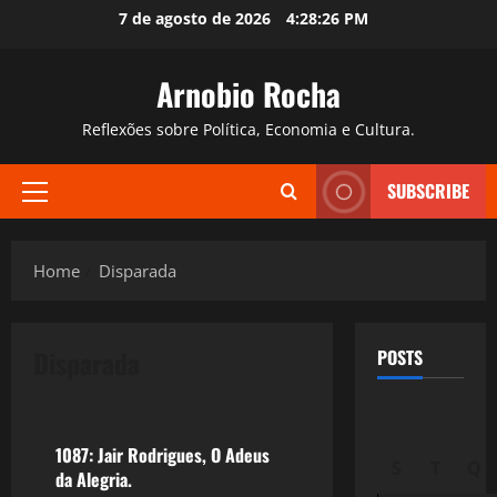
Skip
7 de agosto de 2026
4:28:26 PM
to
content
Arnobio Rocha
Reflexões sobre Política, Economia e Cultura.
SUBSCRIBE
Primary
Menu
Home
Disparada
Disparada
POSTS
Filmes&Músicas
1087: Jair Rodrigues, O Adeus
S
T
Q
da Alegria.