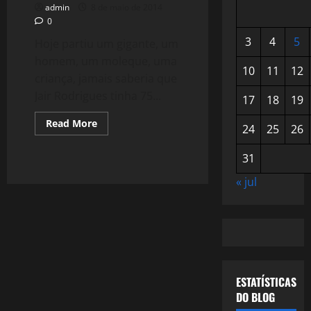
admin
8 de maio de 2014
0
3
4
5
Hoje partiu um gigante, um
homem, um moleque, uma
10
11
12
criança, jamais saberia que
Jair Rodrigues tinha 75...
17
18
19
Read
Read More
24
25
26
more
about
1087:
31
Jair
Rodrigues,
O
« jul
Adeus
da
Alegria.
ESTATÍSTICAS
DO BLOG