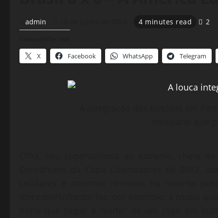
admin
18 de junho de 2014
4 minutes read
2
Compartilhe isso:
X
Facebook
WhatsApp
Telegram
A integração das torcidas em For
mexicano que pe
Olha, sou supersticioso ao extremo, cheio d
Corinthians da Copa Libertadores de 2012, a
celulares e controle remotos na mesma pos
torcedor/sofredor faz, por exemplo, a roupa que
tinha que pegar a “sorte” de um jogo em outr