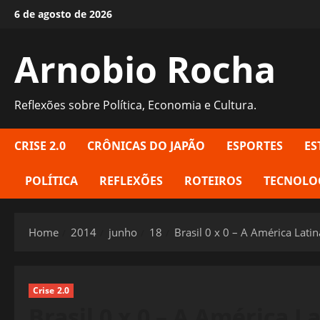
Skip
6 de agosto de 2026
to
content
Arnobio Rocha
Reflexões sobre Política, Economia e Cultura.
CRISE 2.0
CRÔNICAS DO JAPÃO
ESPORTES
ES
POLÍTICA
REFLEXÕES
ROTEIROS
TECNOLO
Home
2014
junho
18
Brasil 0 x 0 – A América Lati
Crise 2.0
Brasil 0 x 0 – A América L