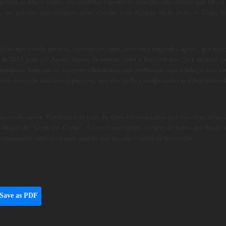
ompanhar as idas e vindas dos cronistas esportivos. Ano passado, diziam que talvez
ra, no entanto não teríamos uma seleção, nem Felipão daria jeito. A Copa d
tádios não estarão prontos, daríamos vexame, seria uma vergonha, agora “que tem
 de 2013 para cá? Agora, depois de ontem, volto a ler/ouvir que “por incrível q
o atendendo bem, até os aeroportos funcionam sem problemas, mas a seleção não es
omportamento de maníaco-depressivo, que não ajuda a compreender as dificuldades 
or coisa de ontem, Fortaleza com mais de vinte mil mexicanos por suas ruas, além 
o a alegria da “Copa das Copas”. É este o sentimento comum de todos que foram 
ongraçamento entre nós e com aqueles que nos dão a honra de nos visitar.
Save as PDF