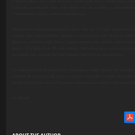
e ajustar para as fases mais decisivas. Neste particular, é interessante ac
Copa até aconteceria, mas com improvisos de estádios e infraestrutu
Confederações calou as críticas mais raivosas.
Depois disto, mudaram, passaram a dizer “não vai ter Copa” porque os es
seleção, não temos estádios”, quantas vezes ouvimos isto, desde de julho
pareça, os estádios estão lindos, o deslocamento para chegar a eles estã
pronta”. É a mídia 8 ou 80, sem critérios, sem autocrítica e o pior, um c
um esporte que, em tese, deveria dominar com todas as suas sutilezas.
As cenas de festas de brasileiros e mexicanos, irmãos latinos, foi a melh
milhares de brasileiros de todos os estados visitando a cidade, levand
estádio ou estão nas ruas, a Copa não se resumiu aos estádios, está neste c
#VaiBrasil.