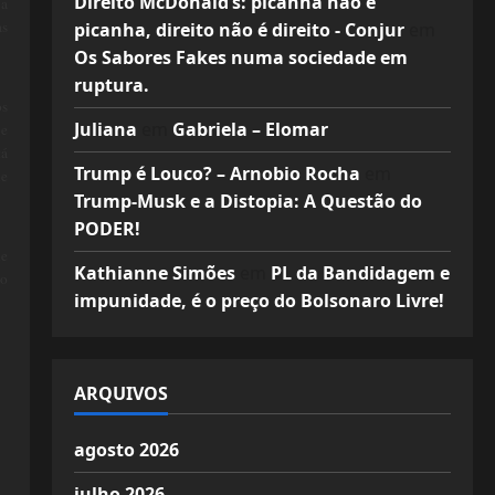
Direito McDonald’s: picanha não é
 a
as
picanha, direito não é direito - Conjur
em
Os Sabores Fakes numa sociedade em
ruptura.
os
Juliana
em
Gabriela – Elomar
ue
tá
Trump é Louco? – Arnobio Rocha
em
de
Trump-Musk e a Distopia: A Questão do
PODER!
de
Kathianne Simões
em
PL da Bandidagem e
ao
impunidade, é o preço do Bolsonaro Livre!
ARQUIVOS
agosto 2026
julho 2026