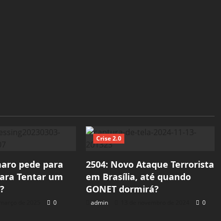
Crise 2.0
naro pede para
2504: Novo Ataque Terrorista
para Tentar um
em Brasília, até quando
?
GONET dormirá?
 março de 2025
0
admin
13 de novembro de 2024
0