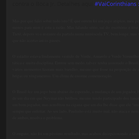
contra o Boca Jr. Detalhes aqui
#VaiCorinthians 
Mas por que falei sobre tudo isto? É que ontem foi um jogo atípico, meu pequ
menos para mim é esta a razão. Mas falando sério, saí do escritório e tive
Tietê, depois vi o restante da partida numa minúscula TV, bem longe, mas v
que não acertavam os passes.
O estádio estava lindamente vestido de Verde, Amarelo e Verde Vermelho
tática e muita disciplina. Entrou sem medo, talvez tenha assustado o Bras
vários momentos fizeram mais barulho, mesmo que fosse na proporção de q
brigas ou xingamentos. Um clima de enorme comemoração.
O Brasil fez um jogo bem abaixo do esperado, a mudança de um jogador, 
de um dia em que Neymar não brilhou, mesmo tendo participado dos lances
um bom jogador, mas acreditou na cigana que um dia lhe disse que ele “era
sempre que enfeitar. Ao seu lado, Paulinho está muito mal, não ataca e ne
de ambos, resolva o problema.
O empate, não foi um péssimo resultado, mas acabou decepcionando a torcid