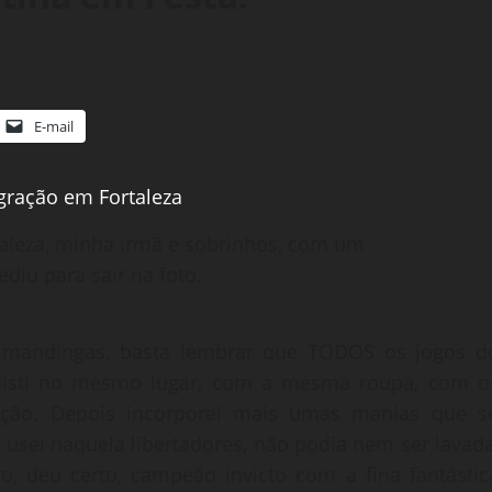
E-mail
taleza, minha irmã e sobrinhos, com um
diu para sair na foto.
e mandingas, basta lembrar que TODOS os jogos d
ssisti no mesmo lugar, com a mesma roupa, com o
ição. Depois incorporei mais umas manias que s
 usei naquela libertadores, não podia nem ser lavada
o, deu certo, campeão invicto com a fina fantástic