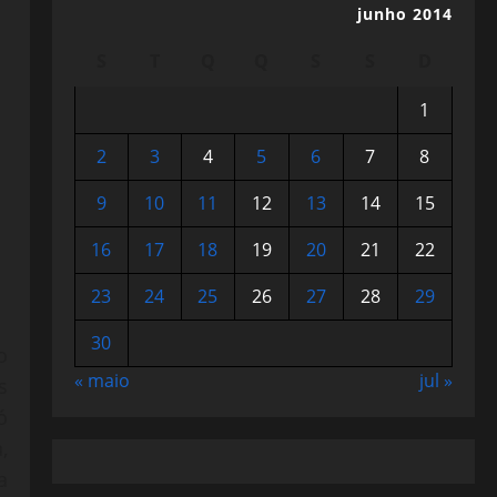
junho 2014
S
T
Q
Q
S
S
D
1
2
3
4
5
6
7
8
9
10
11
12
13
14
15
16
17
18
19
20
21
22
23
24
25
26
27
28
29
30
o
« maio
jul »
s
ó
,
a