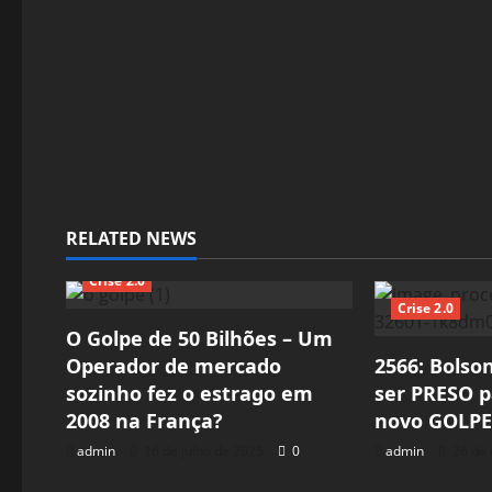
RELATED NEWS
Crise 2.0
Crise 2.0
O Golpe de 50 Bilhões – Um
Operador de mercado
2566: Bolso
sozinho fez o estrago em
ser PRESO 
2008 na França?
novo GOLPE
admin
16 de julho de 2025
0
admin
26 de