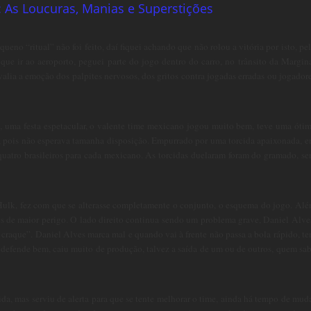
: As Loucuras, Manias e Superstições
eno “ritual” não foi feito, daí fiquei achando que não rolou a vitória por isto, pe
 que ir ao aeroporto, peguei parte do jogo dentro do carro, no trânsito da Margin
alia a emoção dos palpites nervosos, dos gritos contra jogadas erradas ou jogador
, uma festa espetacular, o valente time mexicano jogou muito bem, teve uma óti
il, pois não esperava tamanha disposição. Empurrado por uma torcida apaixonada, 
uatro brasileiros para cada mexicano. As torcidas duelaram foram do gramado, s
Hulk, fez com que se alterasse completamente o conjunto, o esquema do jogo. Al
 de maior perigo. O lado direito continua sendo um problema grave, Daniel Alve
 craque”. Daniel Alves marca mal e quando vai à frente não passa a bola rápido, t
m defende bem, caiu muito de produção, talvez a saída de um ou de outros, quem sa
a, mas serviu de alerta para que se tente melhorar o time, ainda há tempo de mud