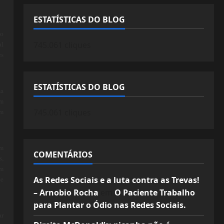
ESTATÍSTICAS DO BLOG
lo
745.061 cliques
al
es
ESTATÍSTICAS DO BLOG
ma
em
745.061 cliques
em
ém
COMENTÁRIOS
s,
em
As Redes Sociais e a luta contra as Trevas!
be
– Arnobio Rocha
em
O Paciente Trabalho
para Plantar o Ódio nas Redes Sociais.
ar