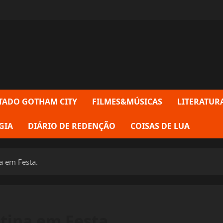
TADO GOTHAM CITY
FILMES&MÚSICAS
LITERATUR
GIA
DIÁRIO DE REDENÇÃO
COISAS DE LUA
na em Festa.
atina em Festa.