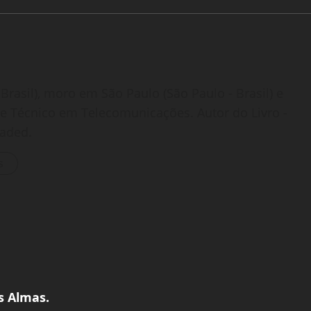
Brasil), moro em São Paulo (São Paulo - Brasil) e
o e Técnico em Telecomunicações. Autor do Livro -
oaded.
s
s Almas.